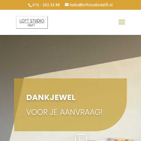
015 - 202 33 88
hello@loftstudiodelft.nl
DANKJEWEL
VOOR JE AANVRAAG!